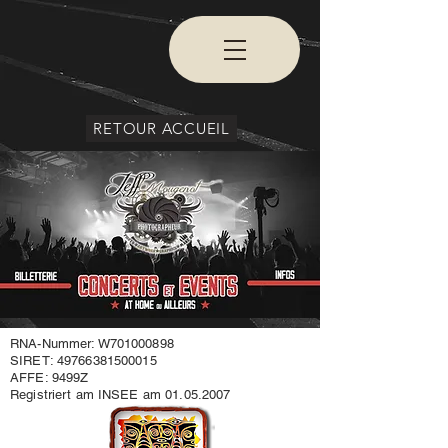
RETOUR ACCUEIL
RNA-Nummer: W701000898
SIRET:
49766381500015
AFFE: 9499Z
Registriert am INSEE am
01.05.2007