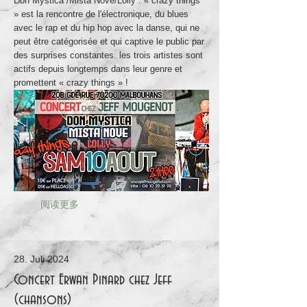
Don Mystica /Mista Nove/Lolly : « crazy things
» est la rencontre de l'électronique, du blues
avec le rap et du hip hop avec la danse, qui ne
peut être catégorisée et qui captive le public par
des surprises constantes. les trois artistes sont
actifs depuis longtemps dans leur genre et
promettent « crazy things » !
阅读更多
28. Juli 2024
Concert Erwan Pinard chez Jeff
(chansons)