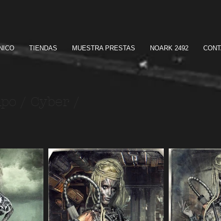
NICO
TIENDAS
MUESTRA PRESTAS
NOARK 2492
CONT
po / Cyber /