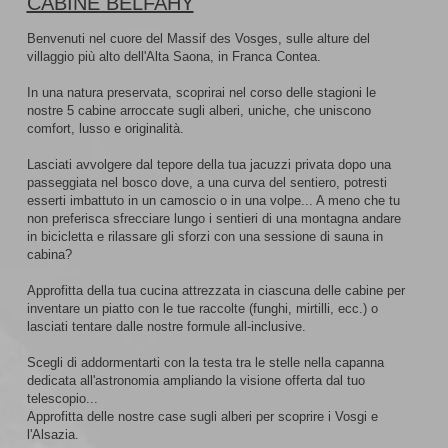
CABINE BELFAHY
Benvenuti nel cuore del Massif des Vosges, sulle alture del
villaggio più alto dell'Alta Saona, in Franca Contea.
In una natura preservata, scoprirai nel corso delle stagioni le
nostre 5 cabine arroccate sugli alberi, uniche, che uniscono
comfort, lusso e originalità.
Lasciati avvolgere dal tepore della tua jacuzzi privata dopo una
passeggiata nel bosco dove, a una curva del sentiero, potresti
esserti imbattuto in un camoscio o in una volpe... A meno che tu
non preferisca sfrecciare lungo i sentieri di una montagna andare
in bicicletta e rilassare gli sforzi con una sessione di sauna in
cabina?
Approfitta della tua cucina attrezzata in ciascuna delle cabine per
inventare un piatto con le tue raccolte (funghi, mirtilli, ecc.) o
lasciati tentare dalle nostre formule all-inclusive.
Scegli di addormentarti con la testa tra le stelle nella capanna
dedicata all'astronomia ampliando la visione offerta dal tuo
telescopio...
Approfitta delle nostre case sugli alberi per scoprire i Vosgi e
l'Alsazia.